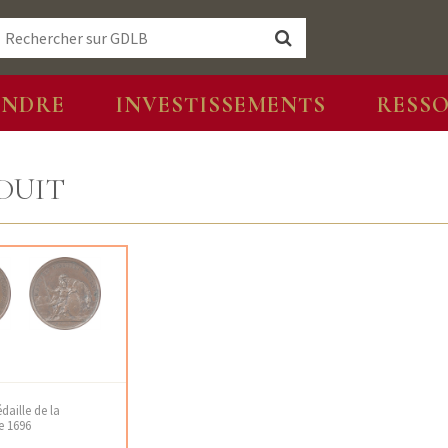
ENDRE
INVESTISSEMENTS
RESS
DUIT
daille de la
 1696