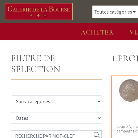
ACHETER
V
1
FILTRE DE
PRO
SÉLECTION
Louis XIV, mé
campagne de