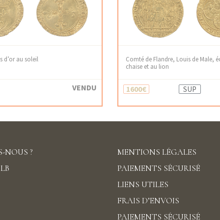
s d’or au soleil
Comté de Flandre, Louis de Male, éc
chaise et au lion
VENDU
1600€
SUP
-NOUS ?
MENTIONS LÉGALES
DLB
PAIEMENTS SÉCURISÉ
LIENS UTILES
FRAIS D’ENVOIS
PAIEMENTS SÉCURISÉ