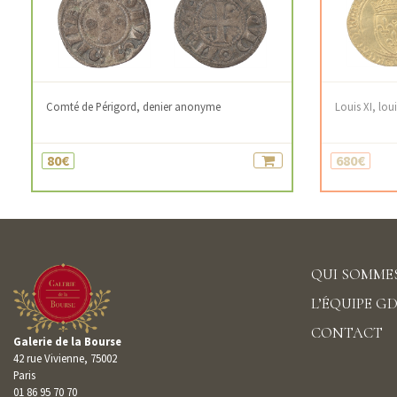
Comté de Périgord, denier anonyme
Louis XI, loui
80€
680€
QUI SOMMES
L’ÉQUIPE G
CONTACT
Galerie de la Bourse
42 rue Vivienne, 75002
Paris
01 86 95 70 70