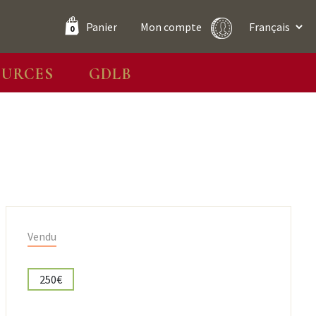
Panier
Mon compte
0
OURCES
GDLB
Vendu
250€